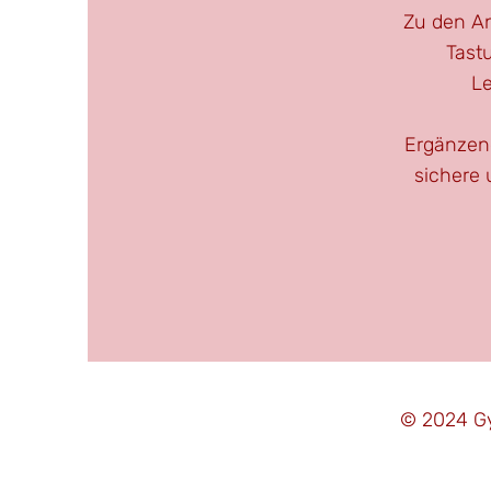
Zu den An
Tast
Le
Ergänzend
sichere 
© 2024 Gy